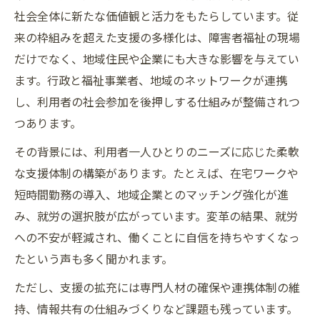
在宅就労支援や口コミ情報の活用方法とは
社会全体に新たな価値観と活力をもたらしています。従
就労継続支援B型の進化と実際の支援事例
来の枠組みを超えた支援の多様化は、障害者福祉の現場
市川市A型事業所の新しい役割と成果に注目
だけでなく、地域住民や企業にも大きな影響を与えてい
求人やデータ入力など多様な就労支援の紹
ます。行政と福祉事業者、地域のネットワークが連携
介
し、利用者の社会参加を後押しする仕組みが整備されつ
つあります。
変革期の就労支援がもたらす実践知
現場の実践から生まれる就労支援の知見と
その背景には、利用者一人ひとりのニーズに応じた柔軟
は
な支援体制の構築があります。たとえば、在宅ワークや
短時間勤務の導入、地域企業とのマッチング強化が進
利用者支援で変革を実感する瞬間に迫る
み、就労の選択肢が広がっています。変革の結果、就労
就労支援事業の給料や待遇に見る変化点
への不安が軽減され、働くことに自信を持ちやすくなっ
研修やスキルアップが支える現場力を解説
たという声も多く聞かれます。
口コミで見える就労支援の評価と課題
ただし、支援の拡充には専門人材の確保や連携体制の維
就労支援の連携強化が地域を変える
持、情報共有の仕組みづくりなど課題も残っています。
ネットワーク構築が就労支援の質を高める