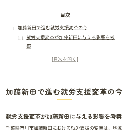
目次
加藤新田で進む就労支援変革の今
就労支援変革が加藤新田に与える影響を考
察
多様な就労支援制度の現状と課題を読み解
く
利用者目線で見る就労支援の新たな取り組
み
加藤新田で進む就労支援変革の今
地域連携による就労支援強化の動向を探る
障害者福祉における就労支援変革の背景
就労支援最新動向を市川市から探る
就労支援変革が加藤新田に与える影響を考察
市川市における就労支援の最新トレンド
千葉県市川市加藤新田における就労支援の変革は、地域