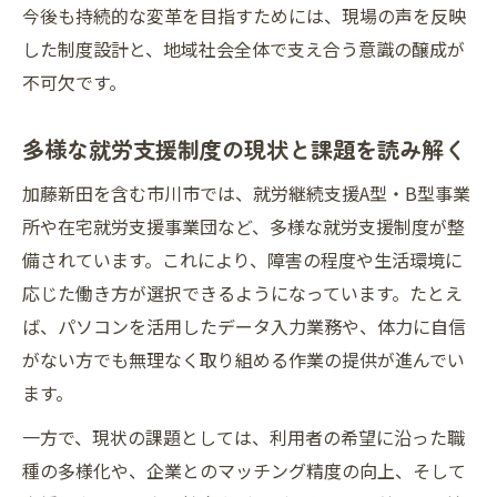
今後も持続的な変革を目指すためには、現場の声を反映
理由
した制度設計と、地域社会全体で支え合う意識の醸成が
相談支援事業所との連携で生まれる支援力
不可欠です。
地域全体で進む就労支援協働の実際を解説
就労支援と福祉サービスの連携強化が重要
多様な就労支援制度の現状と課題を読み解く
多機関連携が利用者に与えるメリットとは
加藤新田を含む市川市では、就労継続支援A型・B型事業
多様化するニーズに応える支援の工夫
所や在宅就労支援事業団など、多様な就労支援制度が整
個別ニーズに応える就労支援の工夫を探る
備されています。これにより、障害の程度や生活環境に
精神障害者支援における柔軟なアプローチ
応じた働き方が選択できるようになっています。たとえ
ば、パソコンを活用したデータ入力業務や、体力に自信
在宅就労支援プログラムの実際と課題を解
がない方でも無理なく取り組める作業の提供が進んでい
説
ます。
利用者の声を反映した就労支援サービス
一方で、現状の課題としては、利用者の希望に沿った職
データ入力や軽作業など多様な支援例
種の多様化や、企業とのマッチング精度の向上、そして
千葉県市川市の就労支援事業に学ぶ視点