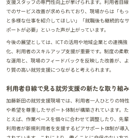
支援スタッフの専門性向上が挙げられます。利用者目線
千葉県市川市の就労支援事業から得られる
でのサービス改善が求められており、現場からは「もっ
知見
と多様な仕事を紹介してほしい」「就職後も継続的なサ
地域に根ざした就労支援の実践例を紹介
ポートが必要」といった声が上がっています。
市川市の事業所が取り組むサービスの特徴
今後の展望としては、ICTの活用や地域企業との連携強
障害者雇用と就労支援の今後を展望する
化、利用者のスキルアップ支援が重要です。制度の柔軟
利用者と支援者双方に役立つ事業内容
な運用と、現場のフィードバックを反映した改善が、よ
り質の高い就労支援につながると考えられます。
利用者目線で見る就労支援の新たな取り組み
加藤新田の就労支援現場では、利用者一人ひとりの特性
や希望を尊重したサポート体制が構築されています。た
とえば、作業ペースを個々に合わせて調整したり、先輩
利用者が新規利用者を支援するピアサポート体制が導入
されています。これにより、働くことに自信のない方で