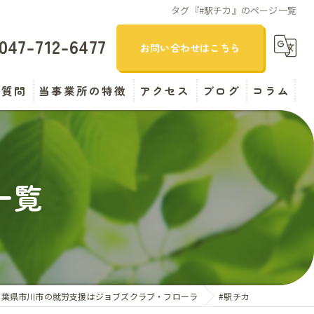
タグ『#駅チカ』のページ一覧
047-712-6477
お問い合わせはこちら
る質問
当事業所の特徴
アクセス
ブログ
コラム
精神障がい
漫画特集
引きこもり
一覧
自立支援
B型
求人
千葉県市川市の就労支援はジョブズクラブ・フローラ
#駅チカ