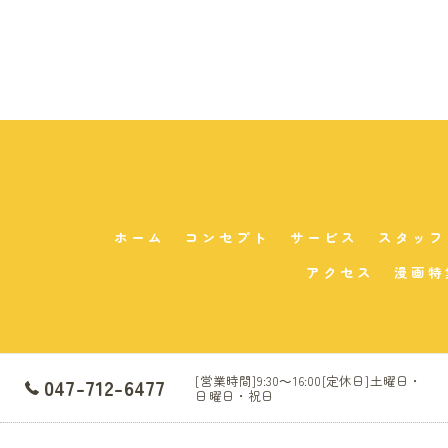
ホーム
コンセプト
サービス
スタッフ
アクセス
漫画特
[営業時間]9:30～16:00[定休日]土曜日・
047-712-6477
日曜日・祝日
©