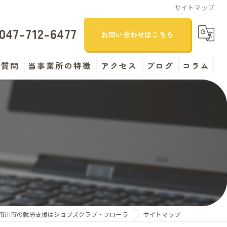
サイトマップ
047-712-6477
お問い合わせはこちら
る質問
当事業所の特徴
アクセス
ブログ
コラム
精神障がい
漫画特集
引きこもり
自立支援
B型
求人
市川市の就労支援はジョブズクラブ・フローラ
サイトマップ