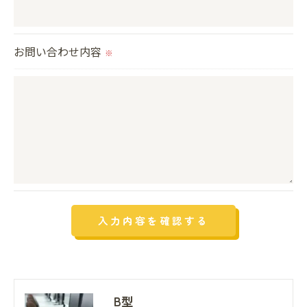
＜個人情報の安全管理＞
当社では、個人情報の漏洩等がなされないよう、適
切に安全管理対策を実施します。
お問い合わせ内容
※
＜個人情報を与えなかった場合に生じる結果＞
必要な情報を頂けない場合は、それに対応した当社
のサービスをご提供できない場合がございますので
予めご了承ください。
＜個人情報の開示･訂正・削除･利用停止の手続につ
いて＞
当社では、お客様の個人情報の開示･訂正･削除・利
用停止の手続を定めさせて頂いております。
ご本人である事を確認のうえ、対応させて頂きま
す。
B型