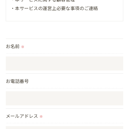
・本サービスの運営上必要な事項のご連絡
＜個人情報の提供について＞
当社ではお客様の同意を得た場合または法令に定め
られた場合を除き、
お名前
※
取得した個人情報を第三者に提供することはいたし
ません。
＜個人情報の委託について＞
お電話番号
当社では、利用目的の達成に必要な範囲において、
個人情報を外部に委託する場合があります。
これらの委託先に対しては個人情報保護契約等の措
置をとり、適切な監督を行います。
メールアドレス
※