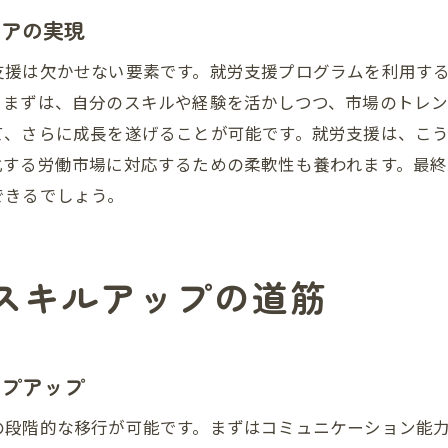
自己成長を加速するための目標設定
リアの実現
成長し続けるキャリアパスを描く
支援は欠かせない要素です。就労支援プログラムを利用す
多様なプログラムが導く就労支援の効果的な使い方
。まずは、自分のスキルや経験を活かしつつ、市場のトレ
就労支援プログラムの選び方とその効果
て、さらに成長を遂げることが可能です。就労支援は、こ
化する労働市場に対応するための柔軟性も養われます。最
個人の特性に合ったプログラム選定のポイント
できるでしょう。
プログラムを最大限に活用するための戦略
プログラム参加者の声から学ぶ効果的活用法
就労支援のプロフェッショナルによるアドバイス
スキルアップの道筋
プログラムを通じて得られる成果の測定法
新しい働き方を模索するための就労支援の重要性
コロナ禍による働き方の変化と就労支援の役割
ップアップ
リモートワーク時代の就労支援の新しい形
の段階的な移行が可能です。まずはコミュニケーション能
柔軟な働き方を実現するための支援策