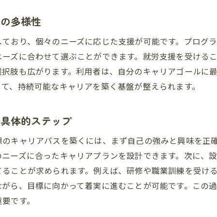
市場ニーズを捉えた就労支援のスキル強化法
肢の多様性
業界トレンドに基づくスキル開発の重要性
就労支援で習得する実践的スキルとは
しており、個々のニーズに応じた支援が可能です。プログ
市場ニーズ分析によるスキルの優先順位付け
ニーズに合わせて選ぶことができます。就労支援を受ける
選択肢も広がります。利用者は、自分のキャリアゴールに
就労支援が提供するキャリア相談の活用法
じて、持続可能なキャリアを築く基盤が整えられます。
トレンドスキルの習得で競争力を高める方法
変化する市場に対応するための柔軟なスキルセット
の具体的ステップ
就労支援が提供するキャリア設計の新たな展望
想のキャリアパスを築くには、まず自己の強みと興味を正
多様なキャリア選択肢を提供する就労支援
のニーズに合ったキャリアプランを設計できます。次に、
未来のキャリアを見据えたプラン作り
てることが求められます。例えば、研修や職業訓練を受け
就労支援を通じたパーソナライズされたキャリアアド
ながら、目標に向かって着実に進むことが可能です。この
キャリアチェンジを考える際の支援の役割
重要です。
自分らしいキャリアを実現するための就労支援ツール