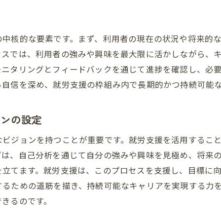
就労支援がもたらす新しい働き方の可能性
自分らしい働き方を実現するための就労支援活用法
の中核的な要素です。まず、利用者の現在の状況や将来的
働き方改革に対応した就労支援の活用
セスでは、利用者の強みや興味を最大限に活かしながら、
自分の価値観に基づいた働き方の選択
モニタリングとフィードバックを通じて進捗を確認し、必
フレキシブルなキャリア設計を可能にする支援
る自信を深め、就労支援の枠組み内で長期的かつ持続可能
テレワーク時代における就労支援のメリット
就労支援を活用したワークライフバランスの実現
ョンの設定
自分らしさを活かす働き方の提案
なビジョンを持つことが重要です。就労支援を活用するこ
就労支援を通じた自己成長とキャリア形成
ずは、自己分析を通じて自分の強みや興味を見極め、将来
成長を促すフィードバックサイクルの構築
を立てます。就労支援は、このプロセスを支援し、目標に
就労支援が提供する成長機会の活用法
するための道筋を描き、持続可能なキャリアを実現する力
キャリア形成における自己反省の役割
できるのです。
経験とスキルの相乗効果を高める方法