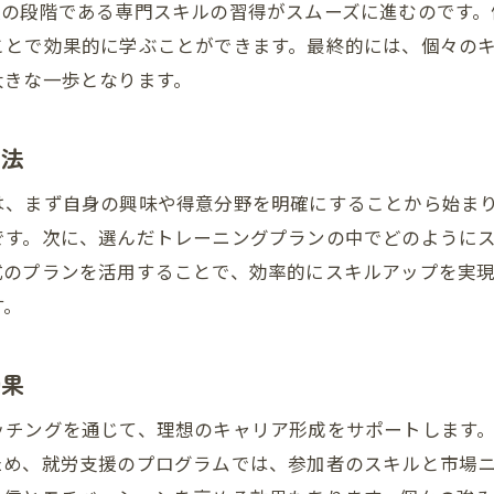
次の段階である専門スキルの習得がスムーズに進むのです。
新たなキャリア機会を見出すための支援
ことで効果的に学ぶことができます。最終的には、個々の
個人のニーズに応じた働き方の提案
大きな一歩となります。
自分らしい未来を描くための支援の重要性
方法
は、まず自身の興味や得意分野を明確にすることから始ま
です。次に、選んだトレーニングプランの中でどのように
式のプランを活用することで、効率的にスキルアップを実
す。
効果
ッチングを通じて、理想のキャリア形成をサポートします
ため、就労支援のプログラムでは、参加者のスキルと市場