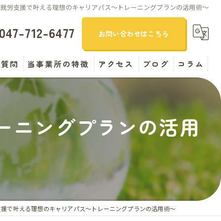
就労支援で叶える理想のキャリアパス〜トレーニングプランの活用術〜
047-712-6477
お問い合わせはこちら
る質問
当事業所の特徴
アクセス
ブログ
コラム
精神障がい
漫画特集
ーニングプランの活用
引きこもり
自立支援
B型
求人
支援で叶える理想のキャリアパス〜トレーニングプランの活用術〜