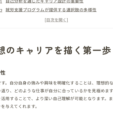
自己分析を通じたキャリア設計の重要性
就労支援プログラムが提供する選択肢の多様性
理想のキャリアパスを構築するための具体的ステップ
個別支援計画の立案と実行
キャリアゴールに向けた長期的ビジョンの設定
就労支援を活用した持続可能なキャリアの実現
想のキャリアを描く第一歩
就労支援を活用したスキルアップの道筋
基本スキルから専門スキルへのステップアップ
トレーニングプランの選び方と利用方法
要性
就労支援によるスキルマッチングの効果
です。自分自身の強みや興味を明確化することは、理想的
職業訓練施設でのスキル研修の流れ
り返り、どのような仕事が自分に合っているかを見極めま
就労支援の成功事例から学ぶスキル向上法
を活用することで、より深い自己理解が可能となります。
針を与えてくれます。
自分に合ったスキルアップ計画の策定