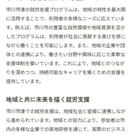
地域社会と連携する就労支援の意義
市川市湊の就労支援プログラムは、地域の特性を最大限
市川市での支援が地域に与える影響
に活用することで、利用者の多様なニーズに応えていま
地域社会と共に歩む支援の形
す。例えば、市川市の豊富な自然環境や地域資源を活か
地域資源を活用した支援の展開
したプログラムは、利用者が社会に貢献する喜びを感じ
社会と繋がる就労支援の役割
ながら働くことを可能にします。また、地域の企業や団
市川市での地域貢献を目指した支援
体との連携により、働きたい分野や興味に応じた柔軟な
未来へのステップを支える市川市の就労支援
支援体制を築いています。これにより、地域とのつなが
りを深めつつ、持続可能なキャリアを築くための支援を
未来を支える就労支援の基盤
提供しています。
市川市での未来志向の支援活動
ステップアップを促す支援の取り組み
地域と共に未来を描く就労支援
挑戦を支える市川市の就労支援
市川市湊での就労支援は、地域社会と密接に連携しなが
未来への道を開く支援の仕組み
ら進められています。地域との協力により、参加者は市
市川市の支援が未来を後押しする
内の多様な企業での実地研修を通じて、実際のビジネス
フィールドワークと就労支援が可能性を広げる