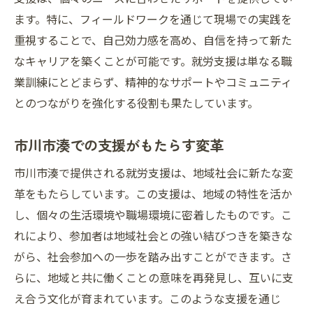
ます。特に、フィールドワークを通じて現場での実践を
市川市から始まる安心への道
重視することで、自己効力感を高め、自信を持って新た
フィールドワークを通じた就労支援で自信を育
なキャリアを築くことが可能です。就労支援は単なる職
む
業訓練にとどまらず、精神的なサポートやコミュニティ
フィールドワークがもたらす実践力
とのつながりを強化する役割も果たしています。
自信を育てる実践的な支援方法
市川市でのフィールドワークの成果
市川市湊での支援がもたらす変革
現場での経験が自信を作る理由
市川市湊で提供される就労支援は、地域社会に新たな変
市川市の自然を活かした就労支援
革をもたらしています。この支援は、地域の特性を活か
自信を持つための実践機会の提供
し、個々の生活環境や職場環境に密着したものです。こ
市川市湊で叶える新たなキャリアと就労支援の
れにより、参加者は地域社会との強い結びつきを築きな
形
がら、社会参加への一歩を踏み出すことができます。さ
市川市でのキャリア形成支援の現状
らに、地域と共に働くことの意味を再発見し、互いに支
え合う文化が育まれています。このような支援を通じ
新たなキャリアパスへのサポート