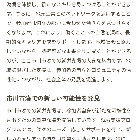
環境を体験し、新たなスキルを身につけることができま
市川市の挑戦
す。さらに、地元企業とのネットワークを活用すること
就労支援とフィールドワークの融合
で、参加者は個々の能力に合わせた働き方を見つけやす
市川市でのフィールドワークの意義
くなります。これにより、働くことへの自信を深め、長
可能性を広げる支援の実践
期的なキャリア形成をサポートします。地域社会と協力
し合いながら、持続可能な未来を共に描くことができる
地域での挑戦が生む未来の可能性
のが、ここ市川市湊での就労支援の大きな魅力です。地
フィールドワークを通じた可能性の探求
域に根ざした支援は、参加者の自立とコミュニティの活
市川市の支援が描く新たな挑戦
性化につながり、社会全体の発展を促進します。
市川市湊での新しい可能性を発見
市川市湊での就労支援は、参加者自身が新たな可能性を
見出すための貴重な場を提供しています。就労支援プロ
グラムでは、個々のニーズに応じたサポートを行い、新
しいキャリアへの道を切り開く手助けをします。特に、