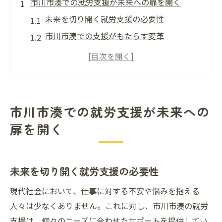
市川市湊での就労支援が未来への扉を開く
未来を切り開く就労支援の必要性
市川市湊での支援がもたらす変革
新たなキャリア構築への第一歩
市川市の特性を活かした支援プログラム
地域と共に未来を描く就労支援
市川市湊での新しい可能性を発見
市川市湊での就労支援が未来への
地域密着型の就労支援で安心の第一歩を市川市
扉を開く
から
市川市の地域特性を活かした支援プラン
安心を提供する地域密着型サポート
未来を切り開く就労支援の必要性
市川市での就労支援の具体的な取り組み
現代社会において、仕事に対する不安や悩みを抱える
地域と共に歩む安心の就労支援
人々は少なくありません。これに対し、市川市湊の就労
地域の絆を活用した支援の効果
支援は、個々のニーズに合わせたサポートを提供してい