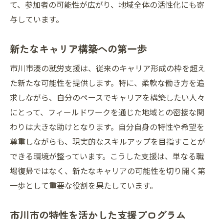
て、参加者の可能性が広がり、地域全体の活性化にも寄
就労支援が描く新たなキャリア像
与しています。
市川市でのキャリア支援の可能性
地域を生かしたキャリア構築の支援
新たなキャリア構築への第一歩
市川市での新しいキャリアの実現
市川市湊の就労支援は、従来のキャリア形成の枠を超え
個々のペースを尊重する就労支援が新しい未来
た新たな可能性を提供します。特に、柔軟な働き方を追
を創る
求しながら、自分のペースでキャリアを構築したい人々
個別対応がもたらす就労支援の効果
にとって、フィールドワークを通じた地域との密接な関
ペースに合わせた支援の重要性
わりは大きな助けとなります。自分自身の特性や希望を
市川市の特性に応じた柔軟な支援
尊重しながらも、現実的なスキルアップを目指すことが
利用者のペースを尊重した支援の方針
できる環境が整っています。こうした支援は、単なる職
場復帰ではなく、新たなキャリアの可能性を切り開く第
個々の特性を活かす支援の形
一歩として重要な役割を果たしています。
未来を創るための個別支援の価値
市川市での就労支援が地域社会との架け橋に
市川市の特性を活かした支援プログラム